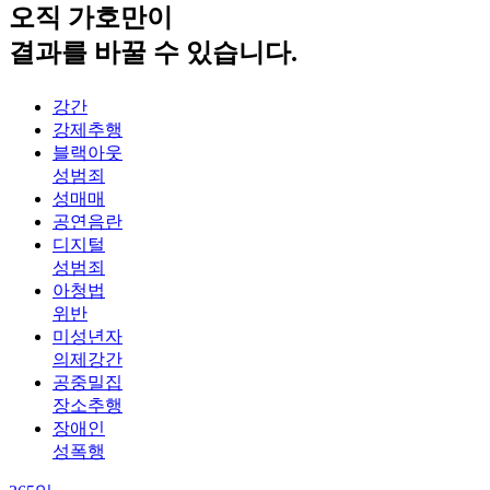
오직
가호
만이
결과
를 바꿀 수 있습니다.
강간
강제추행
블랙아웃
성범죄
성매매
공연음란
디지털
성범죄
아청법
위반
미성년자
의제강간
공중밀집
장소추행
장애인
성폭행